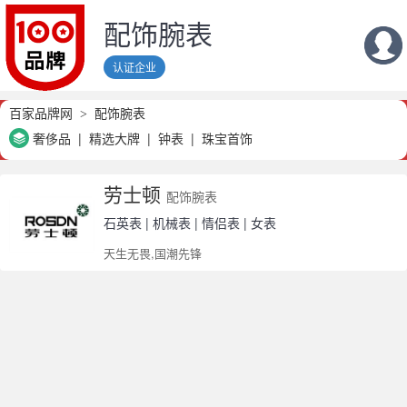
配饰腕表
认证企业
百家品牌网
配饰腕表
奢侈品
精选大牌
钟表
珠宝首饰
劳士顿
配饰腕表
石英表 | 机械表 | 情侣表 | 女表
天生无畏,国潮先锋